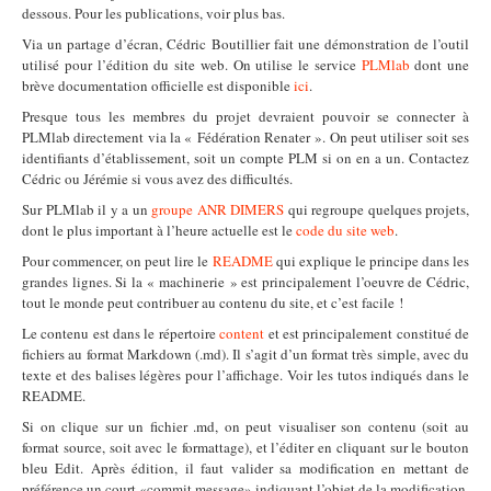
dessous. Pour les publications, voir plus bas.
Via un partage d’écran, Cédric Boutillier fait une démonstration de l’outil
utilisé pour l’édition du site web. On utilise le service
PLMlab
dont une
brève documentation officielle est disponible
ici
.
Presque tous les membres du projet devraient pouvoir se connecter à
PLMlab directement via la « Fédération Renater ». On peut utiliser soit ses
identifiants d’établissement, soit un compte PLM si on en a un. Contactez
Cédric ou Jérémie si vous avez des difficultés.
Sur PLMlab il y a un
groupe ANR DIMERS
qui regroupe quelques projets,
dont le plus important à l’heure actuelle est le
code du site web
.
Pour commencer, on peut lire le
README
qui explique le principe dans les
grandes lignes. Si la « machinerie » est principalement l’oeuvre de Cédric,
tout le monde peut contribuer au contenu du site, et c’est facile !
Le contenu est dans le répertoire
content
et est principalement constitué de
fichiers au format Markdown (.md). Il s’agit d’un format très simple, avec du
texte et des balises légères pour l’affichage. Voir les tutos indiqués dans le
README.
Si on clique sur un fichier .md, on peut visualiser son contenu (soit au
format source, soit avec le formattage), et l’éditer en cliquant sur le bouton
bleu Edit. Après édition, il faut valider sa modification en mettant de
préférence un court «commit message» indiquant l’objet de la modification.