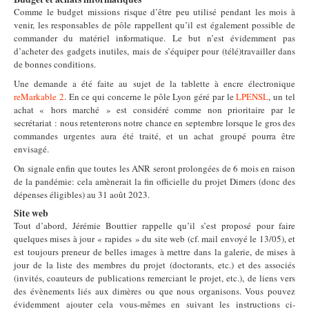
Comme le budget missions risque d’être peu utilisé pendant les mois à
venir, les responsables de pôle rappellent qu’il est également possible de
commander du matériel informatique. Le but n’est évidemment pas
d’acheter des gadgets inutiles, mais de s’équiper pour (télé)travailler dans
de bonnes conditions.
Une demande a été faite au sujet de la tablette à encre électronique
reMarkable 2
. En ce qui concerne le pôle Lyon géré par le
LPENSL
, un tel
achat « hors marché » est considéré comme non prioritaire par le
secrétariat : nous retenterons notre chance en septembre lorsque le gros des
commandes urgentes aura été traité, et un achat groupé pourra être
envisagé.
On signale enfin que toutes les ANR seront prolongées de 6 mois en raison
de la pandémie: cela amènerait la fin officielle du projet Dimers (donc des
dépenses éligibles) au 31 août 2023.
Site web
Tout d’abord, Jérémie Bouttier rappelle qu’il s’est proposé pour faire
quelques mises à jour « rapides » du site web (cf. mail envoyé le 13/05), et
est toujours preneur de belles images à mettre dans la galerie, de mises à
jour de la liste des membres du projet (doctorants, etc.) et des associés
(invités, coauteurs de publications remerciant le projet, etc.), de liens vers
des évènements liés aux dimères ou que nous organisons. Vous pouvez
évidemment ajouter cela vous-mêmes en suivant les instructions ci-