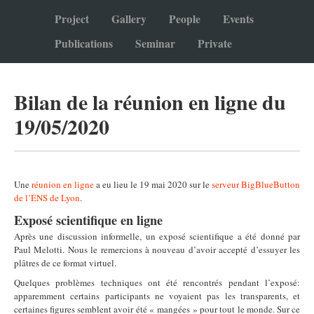
Project
Gallery
People
Events
Publications
Seminar
Private
Bilan de la réunion en ligne du
19/05/2020
Une
réunion en ligne
a eu lieu le 19 mai 2020 sur le
serveur BigBlueButton
de l’ENS de Lyon
.
Exposé scientifique en ligne
Après une discussion informelle, un exposé scientifique a été donné par
Paul Melotti. Nous le remercions à nouveau d’avoir accepté d’essuyer les
plâtres de ce format virtuel.
Quelques problèmes techniques ont été rencontrés pendant l’exposé:
apparemment certains participants ne voyaient pas les transparents, et
certaines figures semblent avoir été « mangées » pour tout le monde. Sur ce