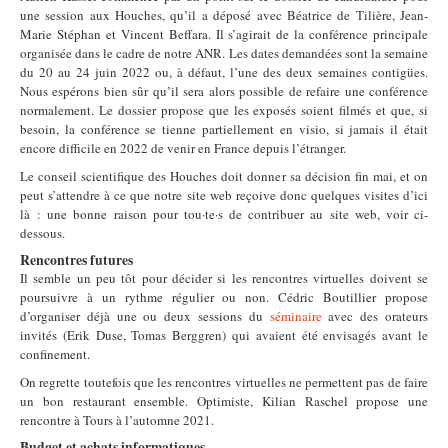
une session aux Houches, qu’il a déposé avec Béatrice de Tilière, Jean-
Marie Stéphan et Vincent Beffara. Il s’agirait de la conférence principale
organisée dans le cadre de notre ANR. Les dates demandées sont la semaine
du 20 au 24 juin 2022 ou, à défaut, l’une des deux semaines contigües.
Nous espérons bien sûr qu’il sera alors possible de refaire une conférence
normalement. Le dossier propose que les exposés soient filmés et que, si
besoin, la conférence se tienne partiellement en visio, si jamais il était
encore difficile en 2022 de venir en France depuis l’étranger.
Le conseil scientifique des Houches doit donner sa décision fin mai, et on
peut s’attendre à ce que notre site web reçoive donc quelques visites d’ici
là : une bonne raison pour tou·te·s de contribuer au site web, voir ci-
dessous.
Rencontres futures
Il semble un peu tôt pour décider si les rencontres virtuelles doivent se
poursuivre à un rythme régulier ou non. Cédric Boutillier propose
d’organiser déjà une ou deux sessions du
séminaire
avec des orateurs
invités (Erik Duse, Tomas Berggren) qui avaient été envisagés avant le
confinement.
On regrette toutefois que les rencontres virtuelles ne permettent pas de faire
un bon restaurant ensemble. Optimiste, Kilian Raschel propose une
rencontre à Tours à l’automne 2021.
Budget et achats informatiques